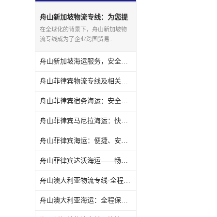
舟山新加坡物流专线：为您提
供高效便捷的国际物流服务
在全球化的背景下，舟山新加坡物
流专线成为了企业跨国贸易..
舟山新加坡海运服务，安全可靠的物流运输解决方案
舟山菲律宾物流专线及相关服务
舟山菲律宾宿务海运：安全快捷的货物运输服务
舟山菲律宾马尼拉海运：快速、安全、便捷的货物运输方式
舟山菲律宾海运：便捷、安全、可靠的海洋货运服务
舟山菲律宾达沃海运——畅达东南亚物流贸易新通道
舟山澳大利亚物流专线-全程服务，快速便捷
舟山澳大利亚海运：全程保障，安全高效的快捷运输服务