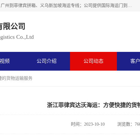
广州乐风国际货运代理有限公司主要从事：义乌新加坡物流、广州到菲律宾拼箱、义乌新加坡海运专线；公司提供国际海运门到门一条龙服务，目前开通的国际海运线路有：澳大利亚国际海运双清到门、美国国际海运双清到门、加拿大国际海运双清到门、新西兰国际海运双清到门等等。以上线路，客户的无论是发小散货拼箱或者包柜发运，我们均可以提供一条龙到门服务，乐风公司有着8年的国际货运到门经验。
有限公司
istics Co.,Ltd
视频
公司介绍
公司动态
客
捷的货物运输服务
浙江菲律宾达沃海运：方便快捷的货
时间：2023-10-10
浏览数：76