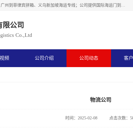
广州乐风国际货运代理有限公司主要从事：义乌新加坡物流、广州到菲律宾拼箱、义乌新加坡海运专线；公司提供国际海运门到门一条龙服务，目前开通的国际海运线路有：澳大利亚国际海运双清到门、美国国际海运双清到门、加拿大国际海运双清到门、新西兰国际海运双清到门等等。以上线路，客户的无论是发小散货拼箱或者包柜发运，我们均可以提供一条龙到门服务，乐风公司有着8年的国际货运到门经验。
有限公司
istics Co.,Ltd
视频
公司介绍
公司动态
客
物流公司
时间：2025-02-08
点击次数：58