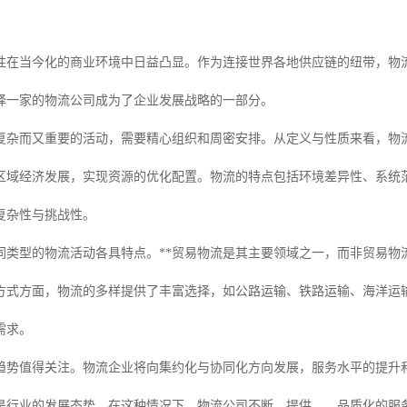
性在当今化的商业环境中日益凸显。作为连接世界各地供应链的纽带，物
择一家的物流公司成为了企业发展战略的一部分。
复杂而又重要的活动，需要精心组织和周密安排。从定义与性质来看，物
区域经济发展，实现资源的优化配置。物流的特点包括环境差异性、系统
复杂性与挑战性。
同类型的物流活动各具特点。**贸易物流是其主要领域之一，而非贸易物
方式方面，物流的多样提供了丰富选择，如公路运输、铁路运输、海洋运
需求。
趋势值得关注。物流企业将向集约化与协同化方向发展，服务水平的提升
是行业的发展态势。在这种情况下，物流公司不断，提供、、品质化的服