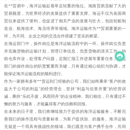
在**贸易中，海洋运输起着举足轻重的地位。海路贸易贡献了大的
贸易额度，为世界经济的发展提供了重要支撑。海运不仅为各国商
贸往来提供了便利，也促进了相关产业的发展与壮大，包括轮船制
造业、航海技术、海员培养等领域。海洋运输作为**贸易重要的一
环，为不同、企业之间的交流合作搭建了坚实的桥梁。
在海运部门中，操作岗位是海洋运输流程中的一环。操作岗位负责
并实施货物的运输计划，管理订单信息，负责货物的清关工作，协
助仓库作业，处理客户问题，定期汇报工作进展等重要任务。海运
部门的操作岗位的职责繁重而关键，只有通过精心组织与协调，才
能保证海洋运输流程的顺利进行。
作为一家拥有多年**货运到门经验的公司，我们始终秉承“客户的效
益大于公司的利益”的经营理念，坚持“利益与信誉并重”的经营训
诫，秉持“乐此不疲，风雨同舟”的企业精神。我们相信，只有通过不
懈的努力与服务，才能赢得客户的信赖和回报。
在未来的日子里，我们将继续致力于提供的海洋运输服务，不断完
善我们的操作流程与质量标准，为客户提供加、的服务。海洋运输
无疑是一个而具有挑战性的领域，我们愿意与客户携手合作，共同