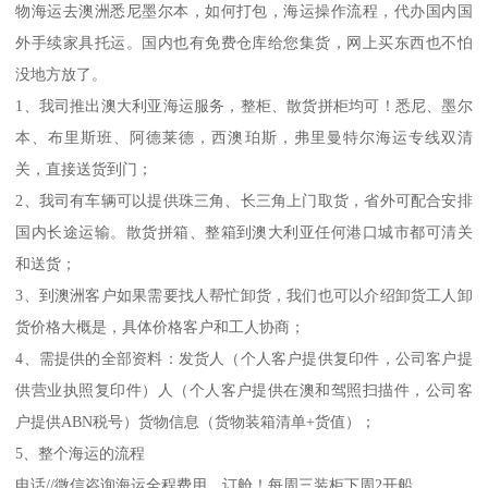
物海运去澳洲悉尼墨尔本，如何打包，海运操作流程，代办国内国
外手续家具托运。国内也有免费仓库给您集货，网上买东西也不怕
没地方放了。
1、我司推出澳大利亚海运服务，整柜、散货拼柜均可！悉尼、墨尔
本、布里斯班、阿德莱德，西澳珀斯，弗里曼特尔海运专线双清
关，直接送货到门；
2、我司有车辆可以提供珠三角、长三角上门取货，省外可配合安排
国内长途运输。散货拼箱、整箱到澳大利亚任何港口城市都可清关
和送货；
3、到澳洲客户如果需要找人帮忙卸货，我们也可以介绍卸货工人卸
货价格大概是，具体价格客户和工人协商；
4、需提供的全部资料：发货人（个人客户提供复印件，公司客户提
供营业执照复印件）人（个人客户提供在澳和驾照扫描件，公司客
户提供ABN税号）货物信息（货物装箱清单+货值）；
5、整个海运的流程
电话//微信咨询海运全程费用，订舱！每周三装柜下周2开船。