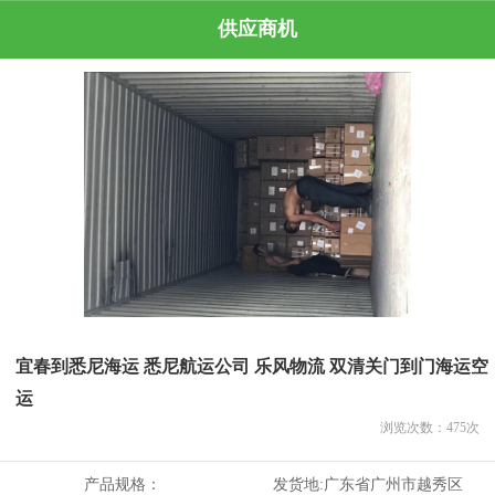
供应商机
宜春到悉尼海运 悉尼航运公司 乐风物流 双清关门到门海运空
运
浏览次数：
475
次
产品规格：
发货地:
广东省广州市越秀区