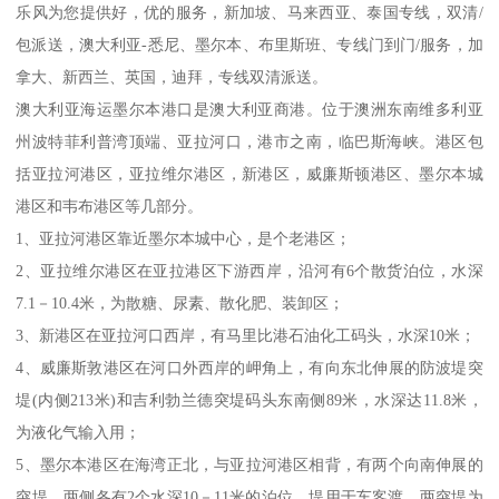
乐风为您提供好，优的服务，新加坡、马来西亚、泰国专线，双清/
包派送，澳大利亚-悉尼、墨尔本、布里斯班、专线门到门/服务，加
拿大、新西兰、英国，迪拜，专线双清派送。
澳大利亚海运墨尔本港口是澳大利亚商港。位于澳洲东南维多利亚
州波特菲利普湾顶端、亚拉河口，港市之南，临巴斯海峡。港区包
括亚拉河港区，亚拉维尔港区，新港区，威廉斯顿港区、墨尔本城
港区和韦布港区等几部分。
1、亚拉河港区靠近墨尔本城中心，是个老港区；
2、亚拉维尔港区在亚拉港区下游西岸，沿河有6个散货泊位，水深
7.1－10.4米，为散糖、尿素、散化肥、装卸区；
3、新港区在亚拉河口西岸，有马里比港石油化工码头，水深10米；
4、威廉斯敦港区在河口外西岸的岬角上，有向东北伸展的防波堤突
堤(内侧213米)和吉利勃兰德突堤码头东南侧89米，水深达11.8米，
为液化气输入用；
5、墨尔本港区在海湾正北，与亚拉河港区相背，有两个向南伸展的
突堤，两侧各有2个水深10－11米的泊位，堤用于车客渡，两突堤为