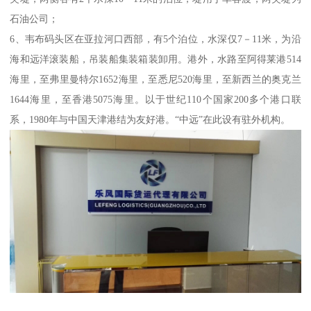
石油公司；
6、韦布码头区在亚拉河口西部，有5个泊位，水深仅7－11米，为沿
海和远洋滚装船，吊装船集装箱装卸用。港外，水路至阿得莱港514
海里，至弗里曼特尔1652海里，至悉尼520海里，至新西兰的奥克兰
1644海里，至香港5075海里。以于世纪110个国家200多个港口联
系，1980年与中国天津港结为友好港。“中远”在此设有驻外机构。