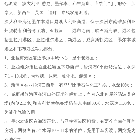
包派送，澳大利亚-悉尼、墨尔本、布里斯班、专线门到门/服务，加
拿大、新西兰、英国，迪拜，专线双清派送。
澳大利亚海运墨尔本港口是澳大利亚商港。位于澳洲东南维多利亚
州波特菲利普湾顶端、亚拉河口，港市之南，临巴斯海峡。港区包
括亚拉河港区，亚拉维尔港区，新港区，威廉斯顿港区、墨尔本城
港区和韦布港区等几部分。
1、亚拉河港区靠近墨尔本城中心，是个老港区；
2、亚拉维尔港区在亚拉港区下游西岸，沿河有6个散货泊位，水深
7.1－10.4米，为散糖、尿素、散化肥、装卸区；
3、新港区在亚拉河口西岸，有马里比港石油化工码头，水深10米；
4、威廉斯敦港区在河口外西岸的岬角上，有向东北伸展的防波堤突
堤(内侧213米)和吉利勃兰德突堤码头东南侧89米，水深达11.8米，
为液化气输入用；
5、墨尔本港区在海湾正北，与亚拉河港区相背，有两个向南伸展的
突堤，两侧各有2个水深10－11米的泊位，堤用于车客渡，两突堤为
石油公司；