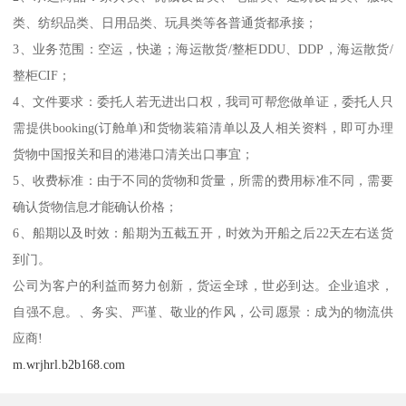
类、纺织品类、日用品类、玩具类等各普通货都承接；
3、业务范围：空运，快递；海运散货/整柜DDU、DDP，海运散货/
整柜CIF；
4、文件要求：委托人若无进出口权，我司可帮您做单证，委托人只
需提供booking(订舱单)和货物装箱清单以及人相关资料，即可办理
货物中国报关和目的港港口清关出口事宜；
5、收费标准：由于不同的货物和货量，所需的费用标准不同，需要
确认货物信息才能确认价格；
6、船期以及时效：船期为五截五开，时效为开船之后22天左右送货
到门。
公司为客户的利益而努力创新，货运全球，世必到达。企业追求，
自强不息。、务实、严谨、敬业的作风，公司愿景：成为的物流供
应商!
m.wrjhrl.b2b168.com