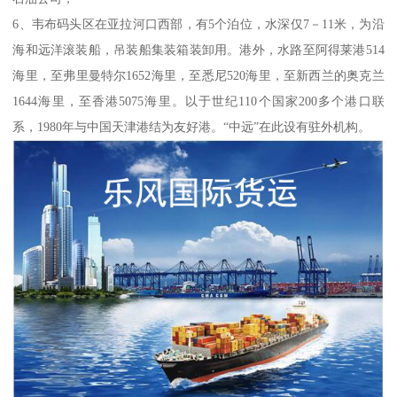
6、韦布码头区在亚拉河口西部，有5个泊位，水深仅7－11米，为沿
海和远洋滚装船，吊装船集装箱装卸用。港外，水路至阿得莱港514
海里，至弗里曼特尔1652海里，至悉尼520海里，至新西兰的奥克兰
1644海里，至香港5075海里。以于世纪110个国家200多个港口联
系，1980年与中国天津港结为友好港。“中远”在此设有驻外机构。