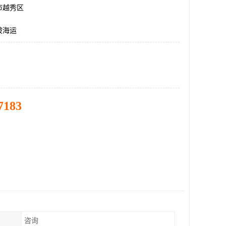
市越秀区
坡海运
7183
咨询