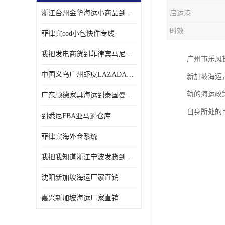
浙江台州金华海运小商品到菲律宾马尼拉怎样收费
启运港
时效
菲律宾cod小包快件专线
我把发电商货到菲律宾马尼拉独立站海运经验告诉您
广州市乐风货
中国义乌广州虾皮LAZADA电商货海运菲律宾怎样收费
新加坡海运
轨的海运政
广东顺德家具海运到泰国曼谷需要提供什么资料给海运公司呢
自身所处的
到悉尼FBA亚马逊仓库
菲律宾海外仓系统
我把我知道浙江宁波发货到菲律宾马尼拉海运流程告诉您
沈阳新加坡海运厂家直销
嘉兴新加坡海运厂家直销