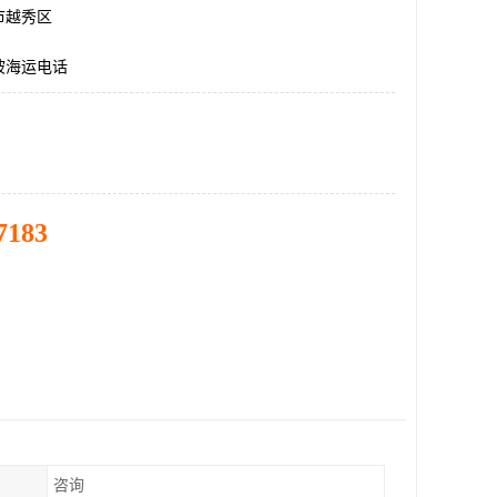
市越秀区
坡海运电话
7183
咨询