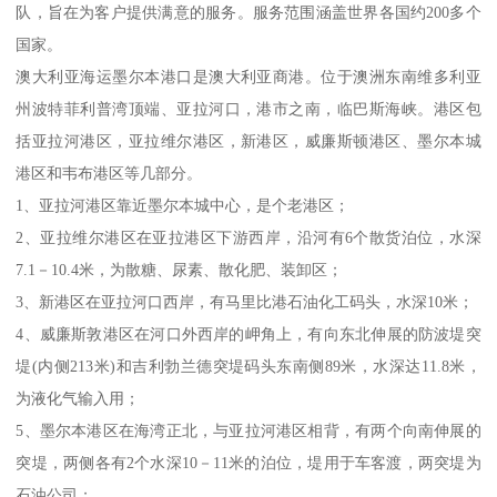
队，旨在为客户提供满意的服务。服务范围涵盖世界各国约200多个
国家。
澳大利亚海运墨尔本港口是澳大利亚商港。位于澳洲东南维多利亚
州波特菲利普湾顶端、亚拉河口，港市之南，临巴斯海峡。港区包
括亚拉河港区，亚拉维尔港区，新港区，威廉斯顿港区、墨尔本城
港区和韦布港区等几部分。
1、亚拉河港区靠近墨尔本城中心，是个老港区；
2、亚拉维尔港区在亚拉港区下游西岸，沿河有6个散货泊位，水深
7.1－10.4米，为散糖、尿素、散化肥、装卸区；
3、新港区在亚拉河口西岸，有马里比港石油化工码头，水深10米；
4、威廉斯敦港区在河口外西岸的岬角上，有向东北伸展的防波堤突
堤(内侧213米)和吉利勃兰德突堤码头东南侧89米，水深达11.8米，
为液化气输入用；
5、墨尔本港区在海湾正北，与亚拉河港区相背，有两个向南伸展的
突堤，两侧各有2个水深10－11米的泊位，堤用于车客渡，两突堤为
石油公司；