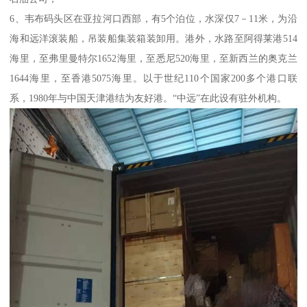
6、韦布码头区在亚拉河口西部，有5个泊位，水深仅7－11米，为沿
海和远洋滚装船，吊装船集装箱装卸用。港外，水路至阿得莱港514
海里，至弗里曼特尔1652海里，至悉尼520海里，至新西兰的奥克兰
1644海里，至香港5075海里。以于世纪110个国家200多个港口联
系，1980年与中国天津港结为友好港。“中远”在此设有驻外机构。