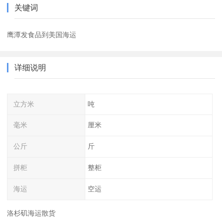
关键词
鹰潭发食品到美国海运
详细说明
立方米
吨
毫米
厘米
公斤
斤
拼柜
整柜
海运
空运
洛杉矶海运散货