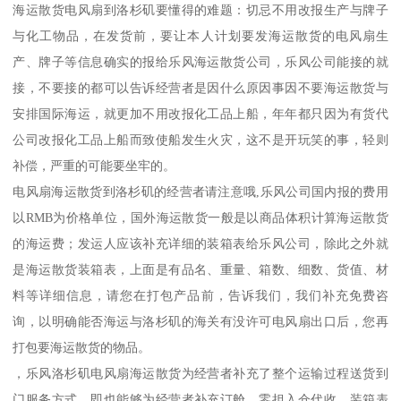
海运散货电风扇到洛杉矶要懂得的难题：切忌不用改报生产与牌子
与化工物品，在发货前，要让本人计划要发海运散货的电风扇生
产、牌子等信息确实的报给乐风海运散货公司，乐风公司能接的就
接，不要接的都可以告诉经营者是因什么原因事因不要海运散货与
安排国际海运，就更加不用改报化工品上船，年年都只因为有货代
公司改报化工品上船而致使船发生火灾，这不是开玩笑的事，轻则
补偿，严重的可能要坐牢的。
电风扇海运散货到洛杉矶的经营者请注意哦,乐风公司国内报的费用
以RMB为价格单位，国外海运散货一般是以商品体积计算海运散货
的海运费；发运人应该补充详细的装箱表给乐风公司，除此之外就
是海运散货装箱表，上面是有品名、重量、箱数、细数、货值、材
料等详细信息，请您在打包产品前，告诉我们，我们补充免费咨
询，以明确能否海运与洛杉矶的海关有没许可电风扇出口后，您再
打包要海运散货的物品。
，乐风洛杉矶电风扇海运散货为经营者补充了整个运输过程送货到
门服务方式，即也能够为经营者补充订舱，零担入仓代收，装箱表