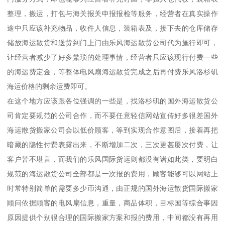
整理，搬运，打包与海关报关申报报检等服务，经营者在真实操作
途中只应该补充物品，收件人信息，装箱表及，接下去的仓库储存
储放海运散货和送货到门上门由乐风海运散货公司代为施行即可，
让经营者减少了好多繁琐的处理事情，经营者只应该现行付费一些
的海运费定金，等整体电风扇海运散货完成之后再付费乐风洛杉矶
海运价格的剩余运费即可。
在这个地方应该跟各位强调的一些是，找洛杉矶的国外海运散货公
司肯定要规范的公司合作，而不要任意轻信网站宣传好多很差国外
海运散货搬家公司会以低价顾客，等到实现合作意图后，接着再把
暗藏的隐性付费表露出来，不断增加二次，三次更甚屡次付费，让
客户苦不堪言，而我们的乐风国际货运则都没有诸如此类，要明白
规范的海运散货公司全部都是一次报的费用，顾客能够可以网站上
时常特别简单的需要多少币沟通，由正规的国外海运散货国际搬家
顾问依据顾客的电风扇信息，重量，商品体积，目标国等综合事因
原因提供个别很合理的国际搬家方案和报的费用，中间都没有再用