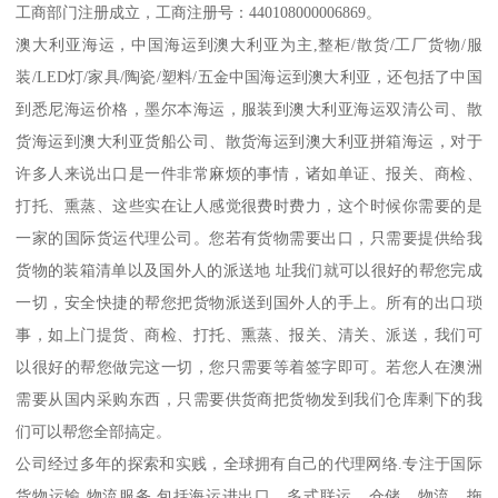
工商部门注册成立，工商注册号：440108000006869。
澳大利亚海运，中国海运到澳大利亚为主,整柜/散货/工厂货物/服
装/LED灯/家具/陶瓷/塑料/五金中国海运到澳大利亚，还包括了中国
到悉尼海运价格，墨尔本海运，服装到澳大利亚海运双清公司、散
货海运到澳大利亚货船公司、散货海运到澳大利亚拼箱海运，对于
许多人来说出口是一件非常麻烦的事情，诸如单证、报关、商检、
打托、熏蒸、这些实在让人感觉很费时费力，这个时候你需要的是
一家的国际货运代理公司。您若有货物需要出口，只需要提供给我
货物的装箱清单以及国外人的派送地 址我们就可以很好的帮您完成
一切，安全快捷的帮您把货物派送到国外人的手上。所有的出口琐
事，如上门提货、商检、打托、熏蒸、报关、清关、派送，我们可
以很好的帮您做完这一切，您只需要等着签字即可。若您人在澳洲
需要从国内采购东西，只需要供货商把货物发到我们仓库剩下的我
们可以帮您全部搞定。
公司经过多年的探索和实贱，全球拥有自己的代理网络.专注于国际
货物运输,物流服务,包括海运进出口、多式联运，仓储、物流，拖