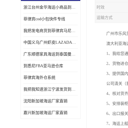
浙江台州金华海运小商品到菲律宾马尼拉怎样收费
时效
运输方式
菲律宾cod小包快件专线
我把发电商货到菲律宾马尼拉独立站海运经验告诉您
广州市乐风货
中国义乌广州虾皮LAZADA电商货海运菲律宾怎样收费
澳大利亚海
1、我给您
广东顺德家具海运到泰国曼谷需要提供什么资料给海运公司呢
2、货物进
到悉尼FBA亚马逊仓库
3、提供国
菲律宾海外仓系统
公司清关（
我把我知道浙江宁波发货到菲律宾马尼拉海运流程告诉您
4、核对货
沈阳新加坡海运厂家直销
5、安排装
嘉兴新加坡海运厂家直销
6、出口报
7、海运上