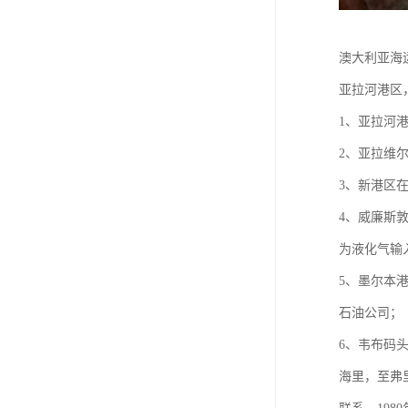
澳大利亚海
亚拉河港区
1、亚拉河
2、亚拉维
3、新港区
4、威廉斯敦
为液化气输
5、墨尔本
石油公司；
6、韦布码
海里，至弗里