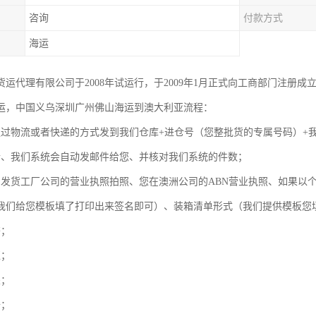
咨询
付款方式
海运
运代理有限公司于2008年试运行，于2009年1月正式向工商部门注册成立，工商
运，中国义乌深圳广州佛山海运到澳大利亚流程：
通过物流或者快递的方式发到我们仓库+进仓号（您整批货的专属号码）+
仓、我们系统会自动发邮件给您、并核对我们系统的件数；
内发货工厂公司的营业执照拍照、您在澳洲公司的ABN营业执照、如果以
我们给您模板填了打印出来签名即可）、装箱清单形式（我们提供模板您填）
齐；
柜；
关；
船；