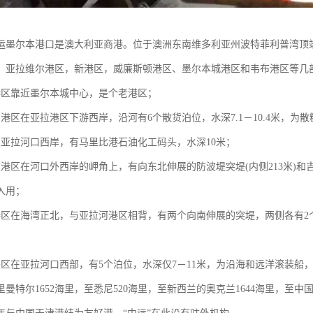
运墨尔本港口是澳大利亚商港。位于澳洲东南维多利亚州波特菲利普湾顶
，亚拉维尔港区，新港区，威廉斯顿港区、墨尔本城港区和韦布港区等
港区靠近墨尔本城中心，是个老港区；
尔港区在亚拉港区下游西岸，沿河有6个散货泊位，水深7.1－10.4米，为
在亚拉河口西岸，有马里比港石油化工码头，水深10米；
港区在河口外西岸的岬角上，有向东北伸展的防波堤突堤(内侧213米)和吉
入用；
港区在海湾正北，与亚拉河港区相背，有两个向南伸展的突堤，两侧各有2个
头区在亚拉河口西部，有5个泊位，水深仅7－11米，为沿海和远洋滚装船
曼特尔1652海里，至悉尼520海里，至新西兰的奥克兰1644海里，至中国香