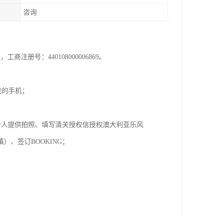
咨询
注册号：440108000006869。
我的手机；
个人提供拍照、填写清关授权信授权澳大利亚乐风
、签订BOOKING；