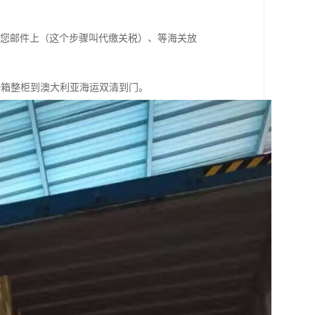
到您邮件上（这个步骤叫代缴关税）、等海关放
拼箱整柜到澳大利亚海运双清到门。