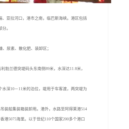
端、亚拉河口，港市之南，临巴斯海峡。港区包括
几部分。
散糖、尿素、散化肥、装卸区；
利勃兰德突堤码头东南侧89米，水深达11.8米，
水深10－11米的泊位，堤用于车客渡，两突堤为
，吊装船集装箱装卸用。港外，水路至阿得莱港514
港5075海里。以于世纪110个国家200多个港口