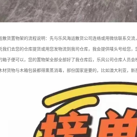
运散货置物架的流程说明：先与乐风海运散货公司连络或用微信联系交流
托我们去您的仓库提货或用您发物流到我司仓库，我会提供唛头号给您，
的箱子便可以，您的置物架全部全部好了我仓库后，乐风公司仓库人员会
木材货物与木箱包装都得熏蒸消毒，部份国家是要的，比如澳大利亚，新