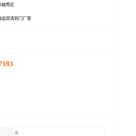
市越秀区
海运双清到门厂家
7183
长