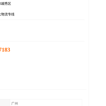
市越秀区
大物流专线
7183
广州