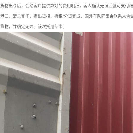
在货物出仓后，会给客户提供算好的费用明细，客人确认无误后就可支付
达港口，清关完毕，提出货柜，拆柜/分货完成，国外车队同事会联系人协
到货物，并确定无异。该次托运结束。