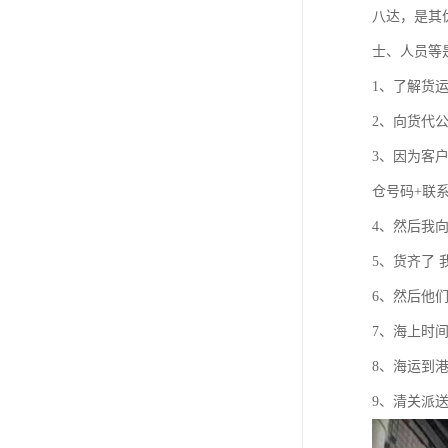
八达，是其
士、人员等
1、了解货
2、向货代
3、因为客
仓号码+联
4、然后我
5、货齐了
6、然后他
7、海上时
8、海运到
9、清关派