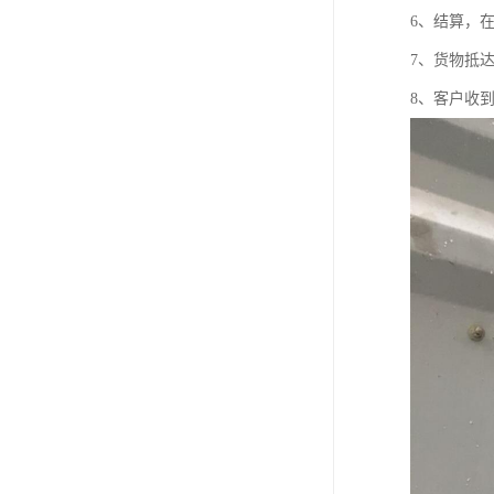
6、结算，
7、货物抵
8、客户收