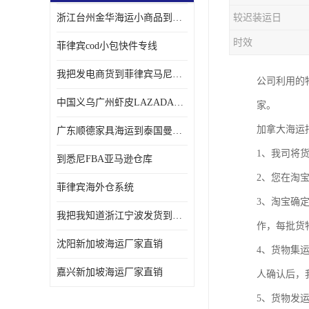
浙江台州金华海运小商品到菲律宾马尼拉怎样收费
较迟装运日
时效
菲律宾cod小包快件专线
我把发电商货到菲律宾马尼拉独立站海运经验告诉您
公司利用的
中国义乌广州虾皮LAZADA电商货海运菲律宾怎样收费
家。
加拿大海运
广东顺德家具海运到泰国曼谷需要提供什么资料给海运公司呢
1、我司将
到悉尼FBA亚马逊仓库
2、您在淘
菲律宾海外仓系统
3、淘宝确
我把我知道浙江宁波发货到菲律宾马尼拉海运流程告诉您
作，每批货
沈阳新加坡海运厂家直销
4、货物集
嘉兴新加坡海运厂家直销
人确认后，
5、货物发