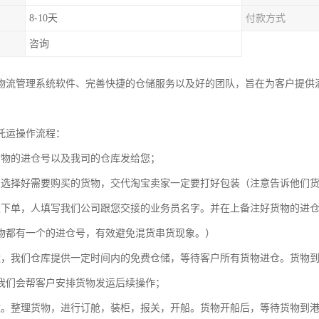
8-10天
付款方式
咨询
物流管理系统软件、完善快捷的仓储服务以及好的团队，旨在为客户提供满
托运操作流程：
货物的进仓号以及我司的仓库发给您；
宝选择好需要购买的货物，交代淘宝卖家一定要打好包装（注意告诉他们
定下单，人填写我们公司跟您交接的业务员名字。并在上备注好货物的进
物都有一个的进仓号，有效避免混货串货现象。）
运，我们仓库提供一定时间内的免费仓储，等待客户所有货物进仓。货物
我们会帮客户安排货物发运后续操作；
运。整理货物，进行订舱，装柜，报关，开船。货物开船后，等待货物到