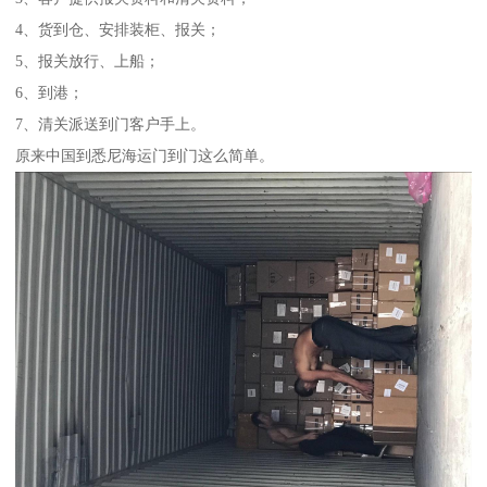
4、货到仓、安排装柜、报关；
5、报关放行、上船；
6、到港；
7、清关派送到门客户手上。
原来中国到悉尼海运门到门这么简单。