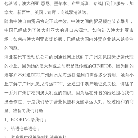
包派送，澳大利亚-悉尼、墨尔本、布里斯班、专线门到门/服务，加
拿大、新西兰、英国，迪拜，专线双清派送。
随着中澳自由贸易协定正式生效。中澳之间的贸易额也节节攀升，
中国已经成为了澳大利亚大的进口来源地。如何进入澳大利亚市
场，如何占澳大利亚市场份额，已经成为国内外贸企业越来越关注
的问题。
湖北某汽车发动机公司的刘通过网上找到了广州乐风国际货运代理
的小丘、因为她的澳大利亚之前都是做传统的CIF和FOB、因为目的
港客户不知道DDU广州到悉尼海运拼箱到门需要多少费用。她向小
丘了解了广州到悉尼海运DDU、还通过中澳产地证免关税、讲述了
一系列广州拼柜到澳大利亚的知识。因为远在外省的她还担心我们
没合作过、于是我们给了营业执照和无船承运人刘。经过她和的商
量、准备向我们订舱
1、BOOKING给我们；
2、给进仓单进仓；
3、客户提供报关资料和清关资料；