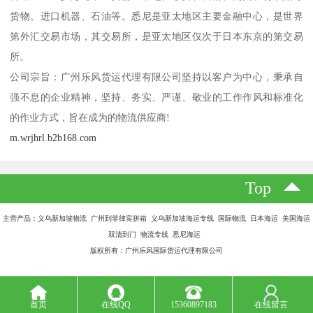
货物。进口机器、石油等。悉尼是亚太地区主要金融中心，是世界
第外汇交易市场，其交易所，是亚太地区仅次于日本东京的第交易
所。
公司宗旨：广州乐风货运代理有限公司坚持以客户为中心，秉承自
强不息的企业精神，坚持、务实、严谨、敬业的工作作风和标准化
的作业方式，旨在成为的物流供应商!
m.wrjhrl.b2b168.com
Top
主营产品：义乌新加坡物流 广州到菲律宾拼箱 义乌新加坡海运专线 国际物流 日本海运 美国海运
双清到门 物流专线 悉尼海运
版权所有：广州乐风国际货运代理有限公司
首页
在线QQ
15360897183
在线留言