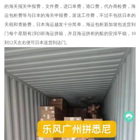
的海关报关申报费，文件费，进口单费，港口费，代办商检费，海
运包柜费等与日本的海关申报费，派送工作费，不过不包括日本的
关税和查验费，日本海运越发十分简单，海运包柜新加坡包送货到
门每个星期有2到3班海运拼箱，并且海运拼柜的船的安排平稳，10
到12天左右便可日本送货到达门。