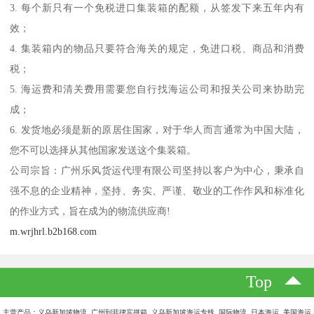
3. 每个新只有一个免税进口集装箱的配额，从签发下来五年内有
效；
4. 集装箱内的物品只要符合海关的规定，免进口税、商品和消费
税；
5. 海运费和清关费用需要您自行找海运公司和报关公司来协助完
成；
6. 发货地必须是新的原居住国家，对于华人而言通常为中国大陆，
您不可以选择从其他国家发送这个集装箱。
公司宗旨：广州乐风货运代理有限公司坚持以客户为中心，秉承自
强不息的企业精神，坚持、务实、严谨、敬业的工作作风和标准化
的作业方式，旨在成为的物流供应商!
m.wrjhrl.b2b168.com
Top
主营产品：义乌新加坡物流 广州到菲律宾拼箱 义乌新加坡海运专线 国际物流 日本海运 美国海运