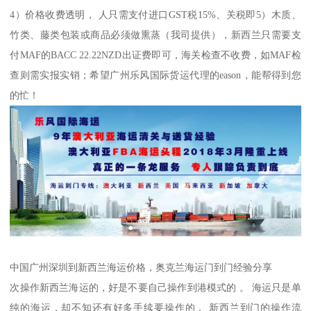
4）价格收费透明， 人只需支付进口GST税15%、关税即5）木质、
竹类、藤类包装或商品必须做熏蒸（我司提供），新西兰只需要支
付MAF的BACC 22.22NZD出证费即可，海关检查不收费，如MAF检
查则需实报实销；希望广州乐风国际货运代理的eason，能帮得到您
的忙！
中国广州深圳到新西兰海运价格，奥克兰海运门到门经验分享
次操作新西兰海运的，好是不要自己操作到港模式的 。 海运只是单
纯的海运，却不知还有好多手续要操作的， 新西兰到门的操作流