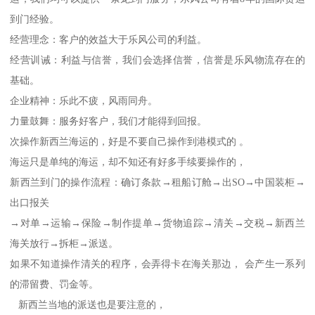
到门经验。
经营理念：客户的效益大于乐风公司的利益。
经营训诫：利益与信誉，我们会选择信誉，信誉是乐风物流存在的
基础。
企业精神：乐此不疲，风雨同舟。
力量鼓舞：服务好客户，我们才能得到回报。
次操作新西兰海运的，好是不要自己操作到港模式的 。
海运只是单纯的海运，却不知还有好多手续要操作的，
新西兰到门的操作流程：确订条款→租船订舱→出SO→中国装柜→
出口报关
→对单→运输→保险→制作提单→货物追踪→清关→交税→新西兰
海关放行→拆柜→派送。
如果不知道操作清关的程序，会弄得卡在海关那边， 会产生一系列
的滞留费、罚金等。
新西兰当地的派送也是要注意的，