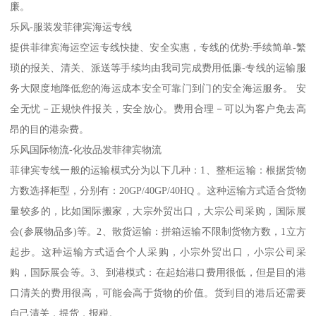
廉。
乐风-服装发菲律宾海运专线
提供菲律宾海运空运专线快捷、安全实惠，专线的优势:手续简单-繁
琐的报关、清关、派送等手续均由我司完成费用低廉-专线的运输服
务大限度地降低您的海运成本安全可靠门到门的安全海运服务。 安
全无忧－正规快件报关，安全放心。费用合理－可以为客户免去高
昂的目的港杂费。
乐风国际物流-化妆品发菲律宾物流
菲律宾专线一般的运输模式分为以下几种：1、整柜运输：根据货物
方数选择柜型，分别有：20GP/40GP/40HQ 。这种运输方式适合货物
量较多的，比如国际搬家，大宗外贸出口，大宗公司采购，国际展
会(参展物品多)等。2、散货运输：拼箱运输不限制货物方数，1立方
起步。这种运输方式适合个人采购，小宗外贸出口，小宗公司采
购，国际展会等。3、到港模式：在起始港口费用很低，但是目的港
口清关的费用很高，可能会高于货物的价值。货到目的港后还需要
自己清关，提货，报税。