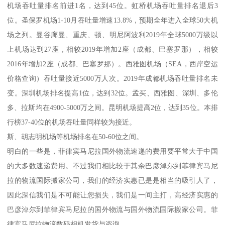
机场吞吐量排名前进1名，达到45位。虹桥机场吞吐量排名退后3
位。圣保罗机场1-10月吞吐量增速13.8%，预期全年进入全球50大机
场之列。曼谷廊曼、重庆、顿、明尼阿波利2019年全球5000万级以
上机场达到27座，相较2019年增加2座（成都、巴塞罗那），相较
2016年增加2座（成都、巴塞罗那）。西雅图机场（SEA，西岸空运
价格查询）吞吐量接近5000万人次。2019年成都机场吞吐量排名未
变。深圳机场排名提高1位，达到32位。孟买、西雅图、深圳、多伦
多、拉斯均在4900-5000万之间。昆明机场提高2位，达到35位。本排
行榜37-40位的机场吞吐量同样较为接近。
斯、胡志明机场等机场排名在50-60位之间。
明白的一些是，菲律宾马尼拉国外物流速递的费用要平常大于中国
的大多数速递费用。不过我们相比较于其余巴彦淖尔到菲律宾马尼
拉的物流国际搬家公司，我们的经济实惠已是是相当的吸引人了，
因此深信我们是不可能让您损失，我们是一间主打，高经济实惠的
巴彦淖尔到菲律宾马尼拉的国外物流与国外物流国际搬家公司。菲
律宾马尼拉物流数码相机发货与咨询