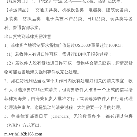
【服务港口】：广州/深圳/宁波/义乌――马尼拉、宿务 达沃等。
【承运商品】：交通工具类、机械设备类、电器类、建筑设备类、
服装类、纺织品类、电子高技术产品类、日用品类、玩具类等各
种、普通货都承接。
出口货物到菲律宾需注意
1、菲律宾当地强制要求货物价值超过USD500/重量超过100KG：
（1）若收件人有进口许可权，需进行EDI电子报关过程；
（2）若收件人没有货物进口许可权，货物将会清关延误，坏情况货
物可能被当地海关强制弃件或充公处理。
2、如在货物到达当地30个工作日内没有处理好相关的清关事宜，收
件人可选择要求非正式清关，但需要收件人准备一个正式的信写给
菲律宾海关，由海关负责人批准才行；或者选择收件人自行请代理
处理清关事宜。这是繁琐的清关过程，大约需要一个月的处理。
3、往菲律宾邮寄日历（calendars）无论数量多少，都必须以包裹
（WXP）方式寄出。
m.wrjhrl.b2b168.com