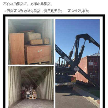
不合格的熏蒸证。必须出具熏蒸。
（否则要么到港补办熏蒸（费用是天价），要么销毁货物）