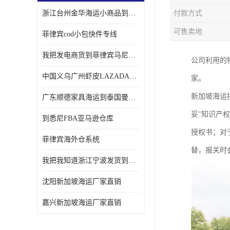
浙江台州金华海运小商品到菲律宾马尼拉怎样收费
付款方式
可售卖地
菲律宾cod小包快件专线
我把发电商货到菲律宾马尼拉独立站海运经验告诉您
公司利用的
中国义乌广州虾皮LAZADA电商货海运菲律宾怎样收费
家。
新加坡海运
广东顺德家具海运到泰国曼谷需要提供什么资料给海运公司呢
妥"知识产
到悉尼FBA亚马逊仓库
授权书；对
菲律宾海外仓系统
替，报关时
我把我知道浙江宁波发货到菲律宾马尼拉海运流程告诉您
沈阳新加坡海运厂家直销
嘉兴新加坡海运厂家直销