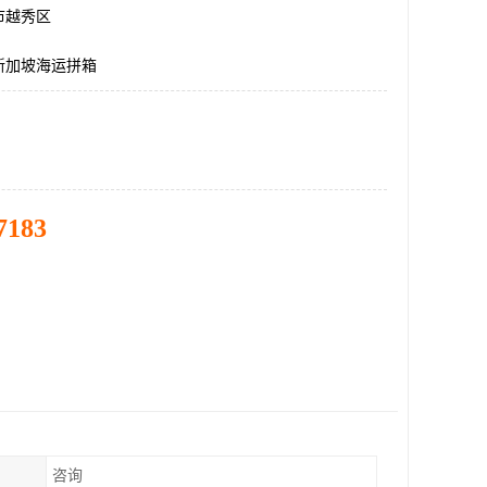
市越秀区
新加坡海运拼箱
7183
咨询