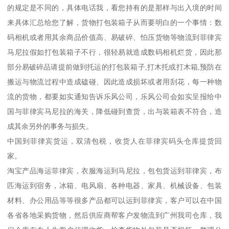
的规定是不同的，具体电话我，看您持有的是那样与出入境的时间
来具体汇总给您了解，货物打包装箱子从而要明白的一个事情：数
码相机或者用其余商品价值高、易破碎、怕压货物等物流到菲律宾
马尼拉假如打包装箱子不行，很轻易就造成数码相机烂货，因此那
部分易破碎品请提前做到托运的打包装箱子,打木托或打木箱,预防在
搬运与物流过程中造成磕碰、因此造成损坏或者用刮花，每一种物
流的货物，都要如实通知告诉乐风公司，乐风公司会如实呈报给中
国与菲律宾马尼拉的海关，降低碰到查货，出与装箱表不符合，造
成其余另外的事务与损失。
中国到菲律宾货运，双清包税，收货人在菲律宾码头仓库提货回
家。
淘宝产品海运菲律宾，衣服海运到马尼拉，包包货运到菲律宾，布
匹海运到宿务，冰箱、电风扇、各种电器、家具、机械设备、包装
材料、办公用品等等很多产品都可以运到菲律宾，客户可以在中国
各省各地采购货物，然后供应商帮客户发物流到广州我司仓库，我