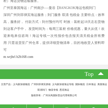
柜）海运货物运输服务。
广州至泰国海运：广州南沙----曼谷【BANGKOK海运包税到门
深圳广州到菲律宾海运服务；到门服务 双清 包税金 主要特点：效率
高，服务好， 付款方式：到付预付均可 时效：装柜起18天左右货物
到达客户手中， 发货时间为：每周三装柜 价格优惠，量大从优！欢
迎来电来信咨询！海运专线一次性报价包含报关清关税金所有费
用 只需送货至广州仓库，提供详细货物清单，目的地收货人资料即
可
m.wrjhrl.b2b168.com
Top
主营产品：义乌新加坡物流 广州到菲律宾拼箱 义乌新加坡海运专线 国际物流 日本海运 美国海运
双清到门 物流专线 悉尼海运
版权所有：广州乐风国际货运代理有限公司