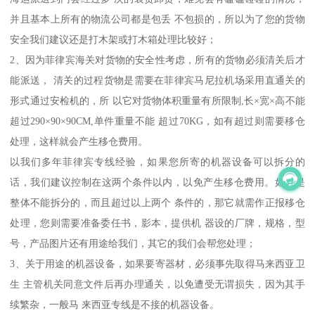
并且基本上所有的物流公司都是包丢 不包损的，所以为了您的货物
安全我们建议还是打木架或打木箱处理比较好；
2、因为菲律宾海关对货物的安全性考虑，所有的货物必须清关后才
能派送， 清关的过程货物是需要在菲律宾马尼拉机场采用直通关的
形式通过安检机的，所 以它对货物体积重量有所限制,长×宽×高不能
超过290×90×90CM,单件重量不能 超过70KG，如有超过则需要移仓
处理，这样就会产生移仓费用。
以我们多年菲律宾专线经验，如果您所寄的机器设备可以拆分的
话，我们建议控制在这两个条件以内，以免产生移仓费用。如果是
整体不能拆分的，而且超过以上两个 条件的，那它就需作正报移仓
处理，您则需要准备委任书，影本，提供机 器设的厂牌，规格，型
号，产品图片还有用途给我们，其它的我们会帮您处理；
3、关于用途的机器设备，如果要寄器材，必须事先取得马来西亚卫
生 主管机关同意文件后再办理通关，以免遭受无谓损失，因为其手
续繁杂，一般马 来西亚专线是不接的机器设备。