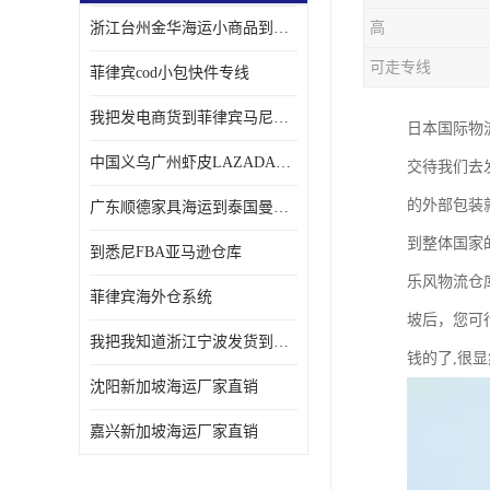
浙江台州金华海运小商品到菲律宾马尼拉怎样收费
高
可走专线
菲律宾cod小包快件专线
我把发电商货到菲律宾马尼拉独立站海运经验告诉您
日本国际物
中国义乌广州虾皮LAZADA电商货海运菲律宾怎样收费
交待我们去
的外部包装
广东顺德家具海运到泰国曼谷需要提供什么资料给海运公司呢
到整体国家
到悉尼FBA亚马逊仓库
乐风物流仓
菲律宾海外仓系统
坡后，您可
我把我知道浙江宁波发货到菲律宾马尼拉海运流程告诉您
钱的了,很
沈阳新加坡海运厂家直销
嘉兴新加坡海运厂家直销