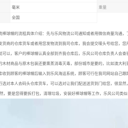
毫米
重量
全国
流棒球帽的流程具体介绍：先与乐风物流公司通知或者用微信商量沟通，
发货商的仓库货车或者用您发物流到我司仓库，我会提交唛头号给您，您
就可以，客户的棒球帽认真全部到齐我仓库后，乐风公司仓库负责人会查
的木材商品与原木包装还要熏蒸消毒灭毒，部份城市是要的，比如澳大利
库收到顾客的棒球帽后输入到乐风海运系统，顾客可行在我司网站自己跟
行选对本人去码头仓库货车，可以选对让我们配送送货到门给您，很显然
显然，要是您得要拆打包，清理垃圾，安装好棒球帽等工作，乐风公司类似