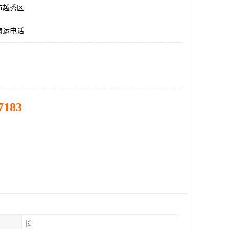
市越秀区
海运电话
7183
长