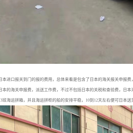
日本进口报关到门的报的费用，总体来看是包含了日本的海关报关申报费
日本的海关申报费，派送工作费，不过不包括日本的关税和查验费，日本
到3班海运拼箱，并且海运拼柜的船的安排平稳，10到12天左右便可日本送