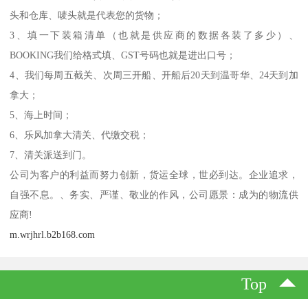
头和仓库、唛头就是代表您的货物；
3、填一下装箱清单（也就是供应商的数据各装了多少）、
BOOKING我们给格式填、GST号码也就是进出口号；
4、我们每周五截关、次周三开船、开船后20天到温哥华、24天到加
拿大；
5、海上时间；
6、乐风加拿大清关、代缴交税；
7、清关派送到门。
公司为客户的利益而努力创新，货运全球，世必到达。企业追求，
自强不息。、务实、严谨、敬业的作风，公司愿景：成为的物流供
应商!
m.wrjhrl.b2b168.com
Top