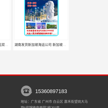
湖南发货新加坡海运公司 新加坡电商海运
湖南发货新加坡海运公司 私人物品国际搬家
15360897183
地址：广东省 广州市 白云区 嘉禾街望岗大马
路6号锦锋电商园2栋301房