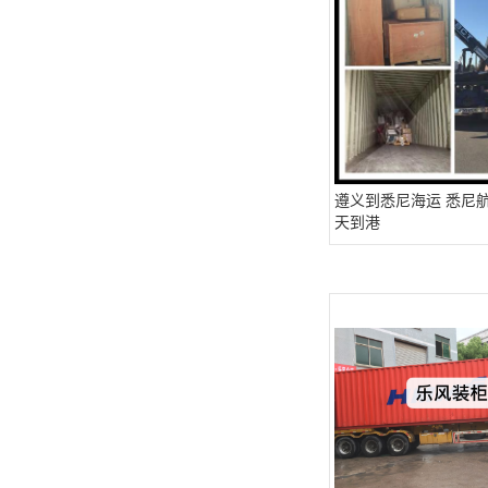
遵义到悉尼海运 悉尼航
天到港